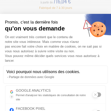
716,04 €
à partir de
Fabriqué de 7 à 30 jours
Promis, c'est la dernière fois
qu'on vous demande
Plateforme de Gestion du Consentem
On est vraiment très content que le contenu de
notre site vous intéresse. Mais comme vous n'avez
pas encore fait votre choix en matière de cookies, on ne sait pas si
vous nous autorisez à suivre votre visite ou non.
Vous pouvez même décider quels services vous nous autorisez à
LIGNE D''POT D'ÉCHAPPEMENT MARVING SUPER ENDURANCE
lancer.
YAMAHA XJ 600 1984-1991
Voici pourquoi nous utilisons des cookies.
Ligne d'Pot d'échappement 4 en 1 YAMAHA XJ 600 en alu noir
Axeptio consent
Partage de données avec Google
racing non homologué, livré avec le nécessaire de montage
820,90 €
à partir de
GOOGLE ANALYTICS
Fabriqué de 7 à 30 jours
Permet d'analyser les statistiques de consultation de notre
?
site
Indispensable pour piloter notre site internet, il permet de mesure
FACEBOOK PIXEL