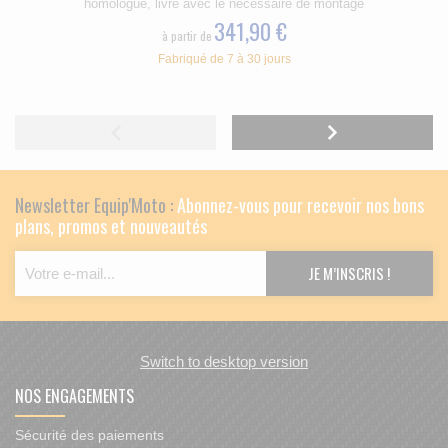
homologué, livré avec le nécessaire de montage
341,90 €
à partir de
Fabriqué de 7 à 30 jours
Newsletter Equip'Moto :
Abonnez-vous pour recevoir nos bons
plans, promos et nouveautés
Switch to desktop version
NOS ENGAGEMENTS
Sécurité des paiements