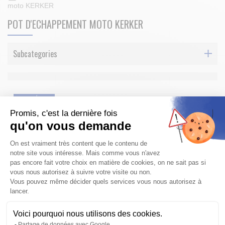
moto KERKER
POT D'ECHAPPEMENT MOTO KERKER
Subcategories
PRIX RÉDUIT
Promis, c'est la dernière fois
qu'on vous demande
Plateforme de Gestion du Consentem
On est vraiment très content que le contenu de
notre site vous intéresse. Mais comme vous n'avez
pas encore fait votre choix en matière de cookies, on ne sait pas si
LIGNE POT D'ECHAPPEMENT KERKER MEGAPHONE KAWASAKI Z1
vous nous autorisez à suivre votre visite ou non.
KZ900 1973-1976 KZ 1000 MK2 KZ 1000 LTD 1977-180
Vous pouvez même décider quels services vous nous autorisez à
lancer.
Ligne pot d'Echappement KERKER MEGAPHONE KAWASAKI Z1
KZ900 KZ 1000 MK2 KZ 1000 LTD disponible en inox noir ou cho...
1 474,64 €
Voici pourquoi nous utilisons des cookies.
1,638.49 €
-10%
à partir de
Axeptio consent
Partage de données avec Google