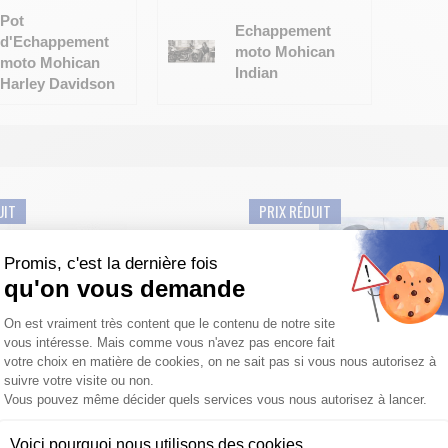
plus besoins de faire ses preuves
Pot
Echappement
ments ont été développés pour augmenter de 10% la puissance de vo
d'Echappement
moto Mohican
 par rapport à celui d'origine!
moto Mohican
Indian
n toute particulière a été portée sur le détail et vous propose d'opte
Harley Davidson
été fait pour garder le son emblématique des moteurs HARLEY DAVI
oisissez le chrome ou le noir, cette gamme d'échappement est dotée 
oute particulière au détails.
z compris, en plus d'apporter une superbe touche d'esthétisme, vous 
UIT
PRIX RÉDUIT
votre machine en lui faisant perdre de précieux kilos!
ertificats de conformité, d'homologation et DB KILLER amovible, cette
lencieux.
Promis, c'est la dernière fois
qu'on vous demande
Plateforme de Gestion du Consentemen
On est vraiment très content que le contenu de notre site
ECHAPPEMENT MOHICAN INDIAN
LIGNE COMPLÈTE POT D'ECHA
vous intéresse. Mais comme vous n'avez pas encore fait
SCOUT 2019-2021
MOHICAN HARLEY DAVIDSON TOU
votre choix en matière de cookies, on ne sait pas si vous nous autorisez à
suivre votre visite ou non.
ment moto custom le MOHICAN
Ligne complète pot d'échappem
Vous pouvez même décider quels services vous nous autorisez à lancer.
e INDIAN SCOUT. Ces échappem...
custom 2 en 2 le MOHICAN pour v
1 451,70 €
1 260,00 €
1,613.00 €
-10%
1,400.0
Voici pourquoi nous utilisons des cookies.
à partir de