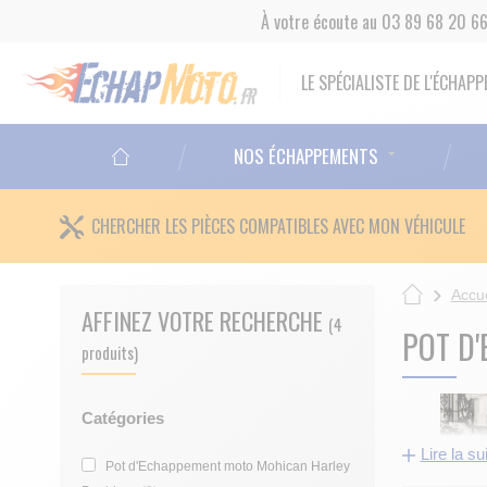
À votre écoute au 03 89 68 20 6
LE SPÉCIALISTE DE L'ÉCHA
NOS ÉCHAPPEMENTS
CHERCHER LES PIÈCES COMPATIBLES AVEC MON VÉHICULE
Accue
AFFINEZ VOTRE RECHERCHE
(4
POT D
produits)
Catégories
Lire la su
Pot d'Echappement moto Mohican Harley