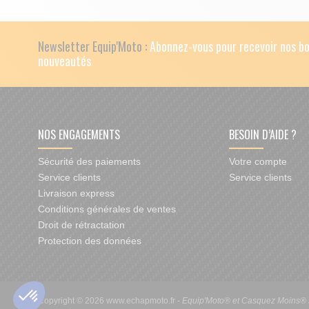
Newsletter Equip'Moto :
Abonnez-vous pour recevoir nos bo
nouveautés
NOS ENGAGEMENTS
BESOIN D’AIDE ?
Sécurité des paiements
Votre compte
Service clients
Service clients
Livraison express
Conditions générales de ventes
Droit de rétractation
Protection des données
Copyright © 2026 www.echapmoto.fr -
Equip'Moto® et Casquez Moins® so