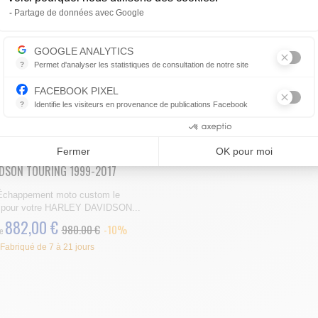
Axeptio consent
Partage de données avec Google
Fabriqué de 7 à 21 jours
Fabriqué de 7 à 21 jours
GOOGLE ANALYTICS
UIT
?
Permet d'analyser les statistiques de consultation de notre site
Indispensable pour piloter notre site internet, il permet de mesurer d
FACEBOOK PIXEL
?
Identifie les visiteurs en provenance de publications Facebook
Parce que vous ne venez pas tous les jours sur notre site, ce petit 
Consentements certifiés par
Fermer
OK pour moi
CHAPPEMENT MOHICAN HARLEY
DSON TOURING 1999-2017
'Échappement moto custom le
our votre HARLEY DAVIDSON...
882,00 €
980.00 €
-10%
e
Fabriqué de 7 à 21 jours