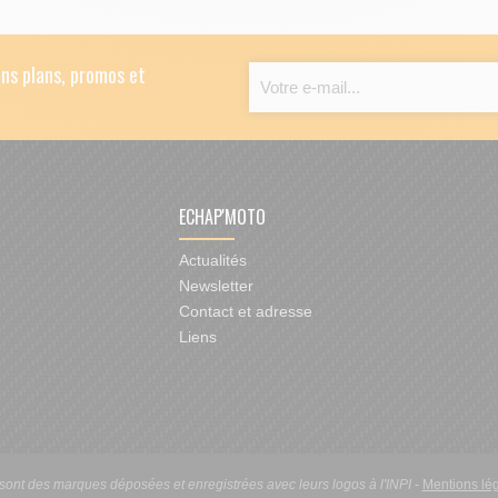
ns plans, promos et
ECHAP'MOTO
Actualités
Newsletter
Contact et adresse
Liens
nt des marques déposées et enregistrées avec leurs logos à l'INPI
-
Mentions lé