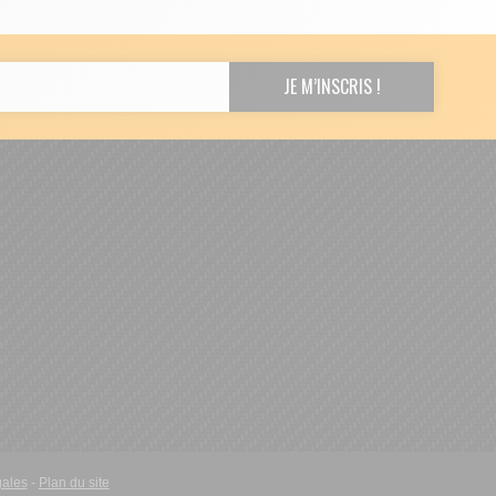
gales
-
Plan du site