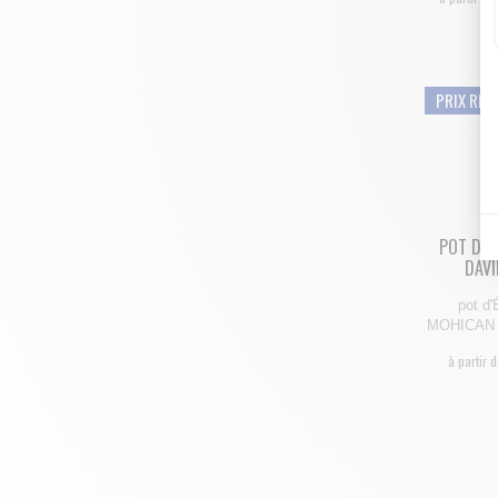
PRIX RÉD
POT D'E
DAVI
pot d
MOHICAN p
à partir d