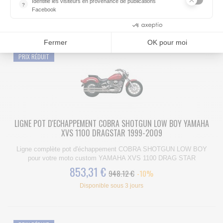
665,10 €
Identifie les visiteurs en provenance de publications
739.00 €
-10%
?
Facebook
Fabriqué de 7 à 21 jours
Parce que vous ne venez pas tous les jours sur notre site, ce pet
Consentements certifiés par
Fermer
OK pour moi
PRIX RÉDUIT
LIGNE POT D'ECHAPPEMENT COBRA SHOTGUN LOW BOY YAMAHA
XVS 1100 DRAGSTAR 1999-2009
Ligne complète pot d'échappement COBRA SHOTGUN LOW BOY
pour votre moto custom YAMAHA XVS 1100 DRAG STAR
853,31 €
948.12 €
-10%
Disponible sous 3 jours