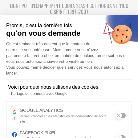
LIGNE POT D'ECHAPPEMENT COBRA SLASH CUT HONDA VT 1100
C SPIRIT 1997-2007
Ligne complète pot d'échappement COBRA SLASH CUT TIPS pour
Promis, c'est la dernière fois
votre moto custom HONDA VT 1100 C SPIRIT
qu'on vous demande
799,66 €
888.52 €
-10%
Plateforme de Gestion du Consentem
On est vraiment très content que le contenu de
Fabriqué de 7 à 21 jours
notre site vous intéresse. Mais comme vous n'avez
pas encore fait votre choix en matière de cookies, on ne sait pas si
vous nous autorisez à suivre votre visite ou non.
Vous pouvez même décider quels services vous nous autorisez à
PRIX RÉDUIT
lancer.
Voici pourquoi nous utilisons des cookies.
Axeptio consent
Partage de données avec Google
LIGNE POT D'ECHAPPEMENT COBRA DRAG PIPES HONDA VT 1100
GOOGLE ANALYTICS
C SHADOW SPIRIT 1997-2007
Permet d'analyser les statistiques de consultation de notre
?
site
Ligne complète pot d'échappement COBRA DRAG PIPES pour
Indispensable pour piloter notre site internet, il permet de mesure
votre moto custom HONDA VT 1100 C SHADOW SPIRIT
FACEBOOK PIXEL