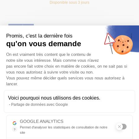
Disponible sous 3 jours
PRIX RÉDUIT
Promis, c'est la dernière fois
qu'on vous demande
Plateforme de Gestion du Consentem
On est vraiment très content que le contenu de
notre site vous intéresse. Mais comme vous n'avez
pas encore fait votre choix en matière de cookies, on ne sait pas si
POT D'ÉCHAPPEMENT TECNIGAS E-NOX PEUGEOT XP6 MOTOR
vous nous autorisez à suivre votre visite ou non.
HISPANIA RIEJU MRX SMX
Vous pouvez même décider quels services vous nous autorisez à
lancer.
Pot d'échappement tecnigas G-BOX + E-NOX Pure artisanat avec
un « design » optimale du corps de pot et du système venturi pou...
161,10 €
Voici pourquoi nous utilisons des cookies.
179.00 €
-10%
Axeptio consent
Partage de données avec Google
Fabriqué sous 7 à 21 jours
GOOGLE ANALYTICS
Permet d'analyser les statistiques de consultation de notre
?
PRIX RÉDUIT
site
Indispensable pour piloter notre site internet, il permet de mesure