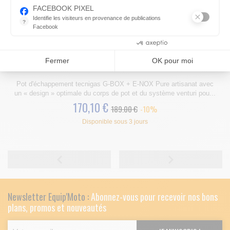
FACEBOOK PIXEL
Identifie les visiteurs en provenance de publications
?
Facebook
Parce que vous ne venez pas tous les jours sur notre site, ce pet
Consentements certifiés par
POT D'ÉCHAPPEMENT TECNIGAS E-NOX BULTACO LOBITO ASTRO
Fermer
OK pour moi
DERBI SENDA
Pot d'échappement tecnigas G-BOX + E-NOX Pure artisanat avec
un « design » optimale du corps de pot et du système venturi pou...
170,10 €
189.00 €
-10%
Disponible sous 3 jours
Newsletter Equip'Moto :
Abonnez-vous pour recevoir nos bons
plans, promos et nouveautés