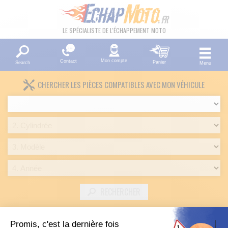
LE SPÉCIALISTE DE L'ÉCHAPPEMENT MOTO
Mon compte
Contact
Panier
Search
Menu
CHERCHER LES PIÈCES COMPATIBLES AVEC MON VÉHICULE
RECHERCHER
LISTE DES PRODUITS DE LA MARQUE BIG ONE
Promis, c'est la dernière fois