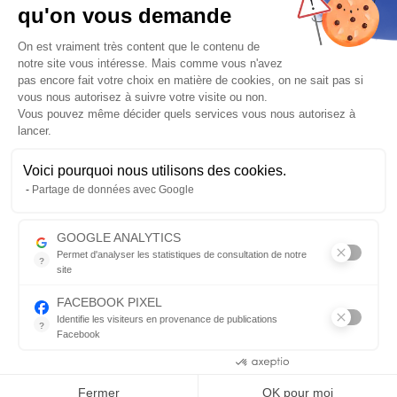
qu'on vous demande
Plateforme de Gestion du Consentem
On est vraiment très content que le contenu de
There is no product in this category
notre site vous intéresse. Mais comme vous n'avez
pas encore fait votre choix en matière de cookies, on ne sait pas si
vous nous autorisez à suivre votre visite ou non.
Vous pouvez même décider quels services vous nous autorisez à
Newsletter Equip'Moto :
Abonnez-vous pour recevoir nos bons
lancer.
plans, promos et nouveautés
Voici pourquoi nous utilisons des cookies.
Axeptio consent
Partage de données avec Google
GOOGLE ANALYTICS
Permet d'analyser les statistiques de consultation de notre
Switch to desktop version
?
site
Indispensable pour piloter notre site internet, il permet de mesure
NOS ENGAGEMENTS
FACEBOOK PIXEL
Identifie les visiteurs en provenance de publications
Sécurité des paiements
?
Facebook
Service clients
Parce que vous ne venez pas tous les jours sur notre site, ce pet
Consentements certifiés par
Livraison express
Conditions générales de ventes
Fermer
OK pour moi