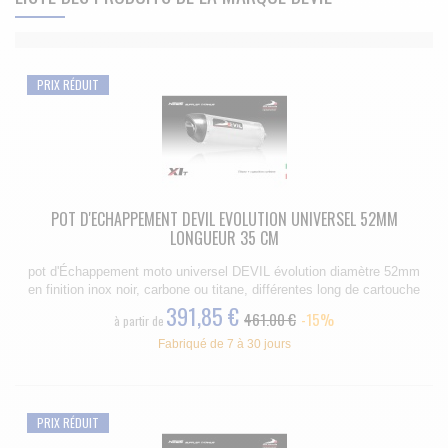
PRIX RÉDUIT
POT D'ECHAPPEMENT DEVIL EVOLUTION UNIVERSEL 52MM
LONGUEUR 35 CM
pot d'Échappement moto universel DEVIL évolution diamètre 52mm
en finition inox noir, carbone ou titane, différentes long de cartouche
391,85 €
461.00 €
-15%
à partir de
Fabriqué de 7 à 30 jours
PRIX RÉDUIT