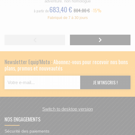
adventure. non homologué
683,40 €
804.00 €
-15%
à partir de
Fabriqué de 7 à 30 jours
Newsletter Equip'Moto :
Abonnez-vous pour recevoir nos bons
plans, promos et nouveautés
Switch to desktop version
NOS ENGAGEMENTS
Sécurité des paiements