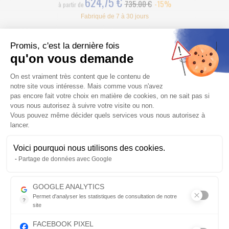
624,75 €
735.00 €
-15%
à partir de
Fabriqué de 7 à 30 jours
Promis, c'est la dernière fois
qu'on vous demande
PRIX RÉDUIT
Plateforme de Gestion du Consentem
On est vraiment très content que le contenu de
notre site vous intéresse. Mais comme vous n'avez
pas encore fait votre choix en matière de cookies, on ne sait pas si
vous nous autorisez à suivre votre visite ou non.
Vous pouvez même décider quels services vous nous autorisez à
POT D'ECHAPPEMENT DEVIL EVOLUTION POUR TRIUMPH 1050
lancer.
SPEED TRIPLE 2007-2010
Voici pourquoi nous utilisons des cookies.
Paire de pots d'Échappement moto DEVIL évolution homologué
Axeptio consent
Partage de données avec Google
niveau bruit pour TRIUMPH 1050 SPEED TRIPLE 2007 à 2010
739,50 €
870.00 €
-15%
à partir de
GOOGLE ANALYTICS
Fabriqué de 7 à 30 jours
Permet d'analyser les statistiques de consultation de notre
?
site
Indispensable pour piloter notre site internet, il permet de mesure
FACEBOOK PIXEL