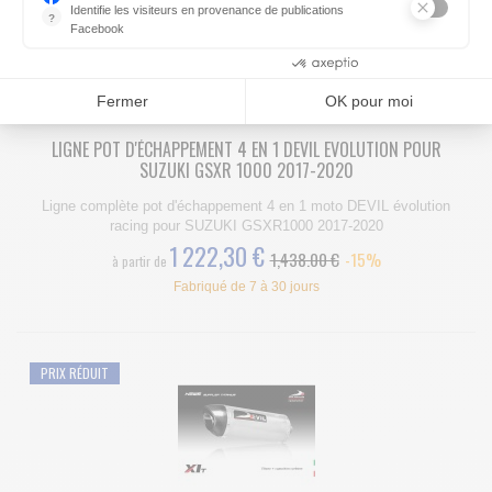
PRIX RÉDUIT
Identifie les visiteurs en provenance de publications
?
Facebook
Parce que vous ne venez pas tous les jours sur notre site, ce pet
Consentements certifiés par
Fermer
OK pour moi
LIGNE POT D'ÉCHAPPEMENT 4 EN 1 DEVIL EVOLUTION POUR
SUZUKI GSXR 1000 2017-2020
Ligne complète pot d'échappement 4 en 1 moto DEVIL évolution
racing pour SUZUKI GSXR1000 2017-2020
1 222,30 €
1,438.00 €
-15%
à partir de
Fabriqué de 7 à 30 jours
PRIX RÉDUIT