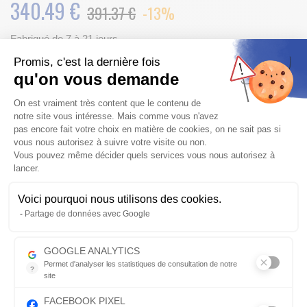
340.49
€
391.37 €
-13%
Fabriqué de 7 à 21 jours
Frais de port
OFFERTS
pour l’achat de ce produit
Promis, c'est la dernière fois
qu'on vous demande
Vérifier la compatibilité
Plateforme de Gestion du Consentem
On est vraiment très content que le contenu de
notre site vous intéresse. Mais comme vous n'avez
AJOUTER AU PANIER
Qté
pas encore fait votre choix en matière de cookies, on ne sait pas si
vous nous autorisez à suivre votre visite ou non.
Vous pouvez même décider quels services vous nous autorisez à
lancer.
Envoyer par mail
Voici pourquoi nous utilisons des cookies.
Description détaillée
Axeptio consent
Partage de données avec Google
2.
3.
4.
5.
6.
7.
GOOGLE ANALYTICS
1. Marque
Cylindrée
Modèle
Année
Position
Côté
Spéci
Permet d'analyser les statistiques de consultation de notre
?
site
Indispensable pour piloter notre site internet, il permet de mesure
FACEBOOK PIXEL