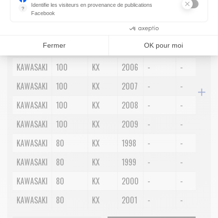
RECHERCHER
Identifie les visiteurs en provenance de publications
?
Facebook
Parce que vous ne venez pas tous les jours sur notre site, ce pet
KAWASAKI
100
KX
1998
-
-
-
Consentements certifiés par
Fermer
OK pour moi
KAWASAKI
100
KX
1999
-
-
-
KAWASAKI
100
KX
2006
-
-
-
KAWASAKI
100
KX
2007
-
-
-
KAWASAKI
100
KX
2008
-
-
-
KAWASAKI
100
KX
2009
-
-
-
KAWASAKI
80
KX
1998
-
-
-
KAWASAKI
80
KX
1999
-
-
-
KAWASAKI
80
KX
2000
-
-
-
KAWASAKI
80
KX
2001
-
-
-