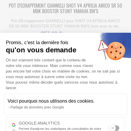
POT D'ECHAPPEMENT GIANNELLI SHOT V4 APRILIA AMICO SR 50
MBK BOOSTER STUNT YAMAHA BW'S
Pot d'Échappement GIANNELLI pour SHOT V4 APRILIA AMICO
SR 50 MBK BOOSTER STUNT YAMAHA BW'S livré avec le néc...
257,40 €
286.00 €
-10%
Promis, c'est la dernière fois
Fabriqué de 7 à 30 jours
qu'on vous demande
Plateforme de Gestion du Consentem
On est vraiment très content que le contenu de
PRIX RÉDUIT
notre site vous intéresse. Mais comme vous n'avez
pas encore fait votre choix en matière de cookies, on ne sait pas si
vous nous autorisez à suivre votre visite ou non.
Vous pouvez même décider quels services vous nous autorisez à
lancer.
Voici pourquoi nous utilisons des cookies.
COLLECTEUR POT D'ECHAPPEMENT RACING GIANNELLI APRILIA RX
Axeptio consent
Partage de données avec Google
125 MX 125 2008-2013
Collecteur pot d'échappement GIANNELLI pour silencieux d'origine
GOOGLE ANALYTICS
ou GIANNELLI pour moto APRILIA RX 125 MX 125 afin de comp...
Permet d'analyser les statistiques de consultation de notre
?