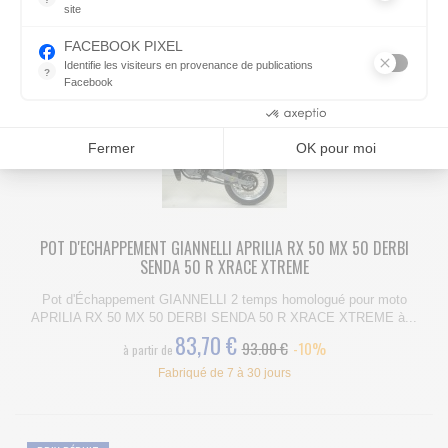
246,60 €
274.00 €
-10%
site
Indispensable pour piloter notre site internet, il permet de mesure
Fabriqué de 7 à 30 jours
FACEBOOK PIXEL
Identifie les visiteurs en provenance de publications
?
Facebook
Parce que vous ne venez pas tous les jours sur notre site, ce pet
PRIX RÉDUIT
Consentements certifiés par
Fermer
OK pour moi
POT D'ECHAPPEMENT GIANNELLI APRILIA RX 50 MX 50 DERBI
SENDA 50 R XRACE XTREME
Pot d'Échappement GIANNELLI 2 temps homologué pour moto
APRILIA RX 50 MX 50 DERBI SENDA 50 R XRACE XTREME à...
83,70 €
93.00 €
-10%
à partir de
Fabriqué de 7 à 30 jours