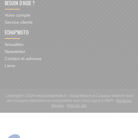
BESOIN D’AIDE ?
Votre compte
Service clients
ECHAP'MOTO
Actualités
Newsletter
Contact et adresse
Liens
Copyright © 2026 www.echapmoto.fr -
Equip'Moto® et Casquez Moins® sont
des marques déposées et enregistrées avec leurs logos à l'INPI
-
Mentions
légales
-
Plan du site