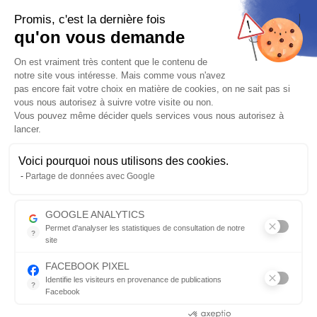
744.00 €
-9%
à partir de
Promis, c'est la dernière fois
Fabriqué de 7 à 30 jours
qu'on vous demande
Plateforme de Gestion du Consentem
On est vraiment très content que le contenu de
PRIX RÉDUIT
notre site vous intéresse. Mais comme vous n'avez
pas encore fait votre choix en matière de cookies, on ne sait pas si
vous nous autorisez à suivre votre visite ou non.
Vous pouvez même décider quels services vous nous autorisez à
lancer.
Voici pourquoi nous utilisons des cookies.
POT D'ÉCHAPPEMENT HP CORSE EVOXTREME DECATALYSE HONDA
Axeptio consent
Partage de données avec Google
VFR800X CROSSRUNNER 2011-2014
Silencieux pot d'échappement HP CORSE EVOXTREME
GOOGLE ANALYTICS
homologué en inox satiné ou inox noir avec embout carbone pour...
Permet d'analyser les statistiques de consultation de notre
712,80 €
?
792.00 €
-10%
à partir de
site
Indispensable pour piloter notre site internet, il permet de mesure
Fabriqué de 7 à 30 jours
FACEBOOK PIXEL
Identifie les visiteurs en provenance de publications
?
Facebook
Parce que vous ne venez pas tous les jours sur notre site, ce pet
PRIX RÉDUIT
Consentements certifiés par