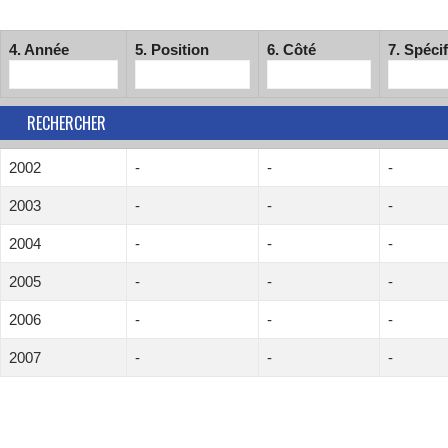
4. Année
5. Position
6. Côté
7. Spécif
RECHERCHER
2002
-
-
-
2003
-
-
-
2004
-
-
-
2005
-
-
-
2006
-
-
-
2007
-
-
-