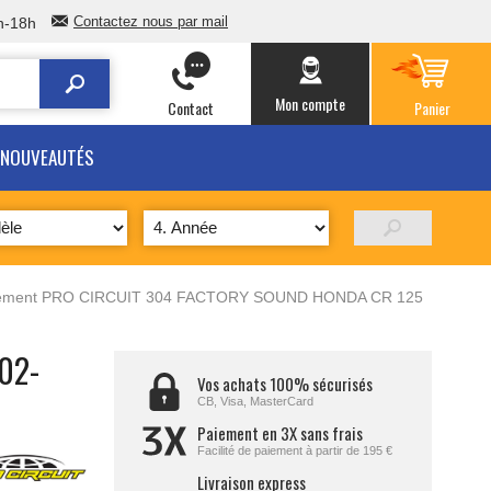
Contactez nous par mail
h-18h
Mon compte
Contact
Panier
NOUVEAUTÉS
pement PRO CIRCUIT 304 FACTORY SOUND HONDA CR 125
02-
Vos achats 100% sécurisés
CB, Visa, MasterCard
Paiement en 3X sans frais
Facilité de paiement à partir de 195 €
Livraison express