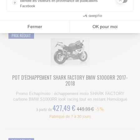
427,49 €
Identifie les visiteurs en provenance de publications
449.99 €
-5%
à partir de
?
Facebook
Fabriqué de 7 à 30 jours
Parce que vous ne venez pas tous les jours sur notre site, ce pet
Consentements certifiés par
Fermer
OK pour moi
PRIX RÉDUIT
POT D'ÉCHAPPEMENT SHARK FACTORY BMW S1000RR 2017-
2018
Promo Echap'moto : échappement moto SHARK FACTORY
carbone BMW S1000RR look racing tout en restant Homologué
427,49 €
449.99 €
-5%
à partir de
Fabriqué de 7 à 30 jours