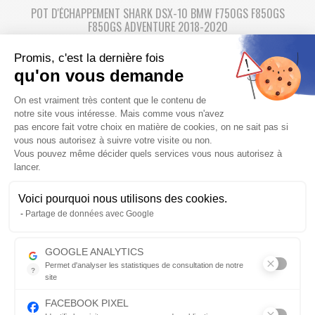
POT D'ÉCHAPPEMENT SHARK DSX-10 BMW F750GS F850GS
F850GS ADVENTURE 2018-2020
Silencieux moto SHARK DSX-10 Forme pentagonale et conique
Promis, c'est la dernière fois
noir mat pour BMW F800 GS ADVENTURE
qu'on vous demande
436,95 €
459.95 €
-5%
Plateforme de Gestion du Consentem
On est vraiment très content que le contenu de
Fabriqué de 7 à 30 jours
notre site vous intéresse. Mais comme vous n'avez
pas encore fait votre choix en matière de cookies, on ne sait pas si
vous nous autorisez à suivre votre visite ou non.
Vous pouvez même décider quels services vous nous autorisez à
PRIX RÉDUIT
lancer.
Voici pourquoi nous utilisons des cookies.
Axeptio consent
Partage de données avec Google
POT D'ÉCHAPPEMENT SHARK FACTORY BMW S1000R 2017-2018
GOOGLE ANALYTICS
Permet d'analyser les statistiques de consultation de notre
?
site
Promo Echap'moto : échappement moto SHARK FACTORY
Indispensable pour piloter notre site internet, il permet de mesure
carbone BMW S1000R look racing tout en restant Homologué
FACEBOOK PIXEL