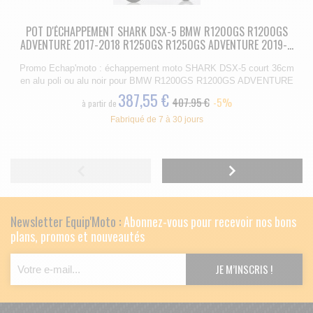
POT D'ÉCHAPPEMENT SHARK DSX-5 BMW R1200GS R1200GS
ADVENTURE 2017-2018 R1250GS R1250GS ADVENTURE 2019-...
Promo Echap'moto : échappement moto SHARK DSX-5 court 36cm
en alu poli ou alu noir pour BMW R1200GS R1200GS ADVENTURE
387,55 €
407.95 €
-5%
à partir de
Fabriqué de 7 à 30 jours
Newsletter Equip'Moto :
Abonnez-vous pour recevoir nos bons
plans, promos et nouveautés