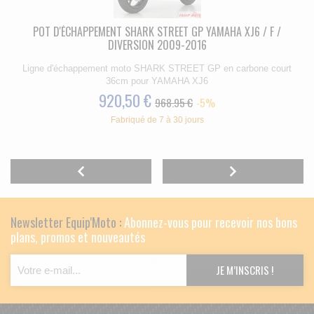
POT D'ÉCHAPPEMENT SHARK STREET GP YAMAHA XJ6 / F /
DIVERSION 2009-2016
Ligne d'échappement moto SHARK STREET GP en carbone court
36cm pour YAMAHA XJ6
920,50 €
968.95 €
-5%
Fabriqué de 7 à 30 jours
Newsletter Equip'Moto :
Abonnez-vous pour recevoir nos bons
plans, promos et nouveautés