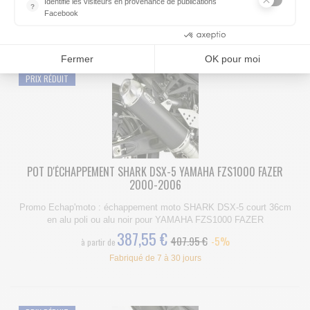
387,55 €
Identifie les visiteurs en provenance de publications
407.95 €
-5%
à partir de
?
Facebook
Fabriqué de 7 à 30 jours
Parce que vous ne venez pas tous les jours sur notre site, ce pet
Consentements certifiés par
Fermer
OK pour moi
PRIX RÉDUIT
POT D'ÉCHAPPEMENT SHARK DSX-5 YAMAHA FZS1000 FAZER
2000-2006
Promo Echap'moto : échappement moto SHARK DSX-5 court 36cm
en alu poli ou alu noir pour YAMAHA FZS1000 FAZER
387,55 €
407.95 €
-5%
à partir de
Fabriqué de 7 à 30 jours