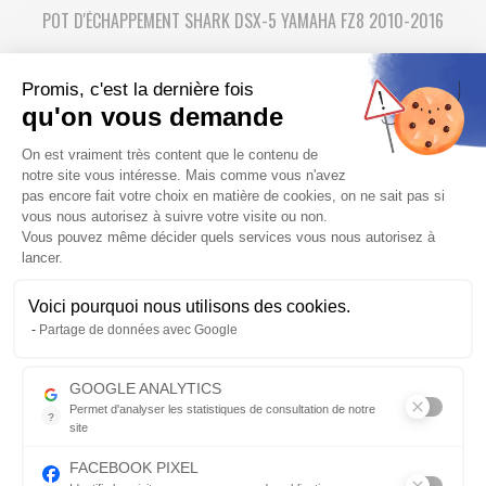
POT D'ÉCHAPPEMENT SHARK DSX-5 YAMAHA FZ8 2010-2016
Promo Echap'moto : échappement moto SHARK DSX-5 court 36cm
Promis, c'est la dernière fois
en alu noir pour YAMAHA FZ8
qu'on vous demande
370,45 €
389.95 €
-5%
Plateforme de Gestion du Consentem
On est vraiment très content que le contenu de
Fabriqué de 7 à 30 jours
notre site vous intéresse. Mais comme vous n'avez
pas encore fait votre choix en matière de cookies, on ne sait pas si
vous nous autorisez à suivre votre visite ou non.
Vous pouvez même décider quels services vous nous autorisez à
PRIX RÉDUIT
lancer.
Voici pourquoi nous utilisons des cookies.
Axeptio consent
Partage de données avec Google
POT D'ÉCHAPPEMENT SHARK DSX-5 YAMAHA FZS 600 FAZER
GOOGLE ANALYTICS
1998-2004
Permet d'analyser les statistiques de consultation de notre
?
site
Promo Echap'moto : échappement moto SHARK DSX-5 court 36cm
Indispensable pour piloter notre site internet, il permet de mesure
en alu poli ou alu noir pour FZS600 FAZER
FACEBOOK PIXEL