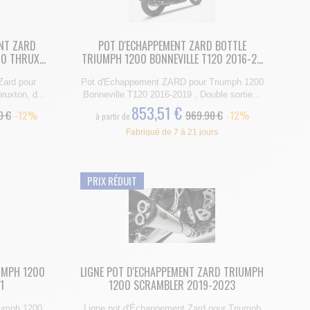
ENT ZARD
POT D'ECHAPPEMENT ZARD BOTTLE
0 THRUX...
TRIUMPH 1200 BONNEVILLE T120 2016-2...
Zard pour
Pot d'Echappement ZARD pour Triumph 1200
uxton, d...
Bonneville T120 2016-2019 , Double sortie...
853,51 €
0 €
-12%
969.90 €
-12%
à partir de
Fabriqué de 7 à 21 jours
PRIX RÉDUIT
UMPH 1200
LIGNE POT D'ECHAPPEMENT ZARD TRIUMPH
1
1200 SCRAMBLER 2019-2023
iumph 1200
Ligne pot d'Échappement Zard pour Triumph