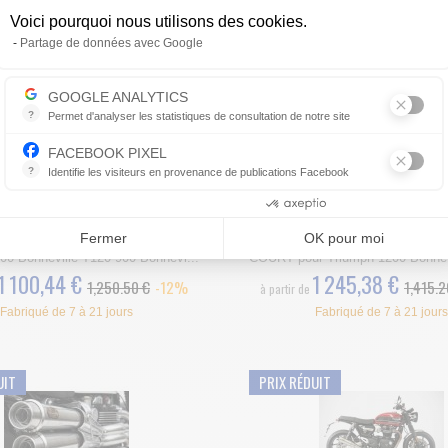
Voici pourquoi nous utilisons des cookies.
Axeptio consent
Partage de données avec Google
UIT
PRIX RÉDUIT
GOOGLE ANALYTICS
?
Permet d'analyser les statistiques de consultation de notre site
Indispensable pour piloter notre site internet, il permet de mesurer d
FACEBOOK PIXEL
?
Identifie les visiteurs en provenance de publications Facebook
ILENCIEUX POT D'ECHAPPEMENT
LIGNE POT D'ECHAPPEMENT Z
Parce que vous ne venez pas tous les jours sur notre site, ce petit 
TRIUMPH 1200 BONNEVILLE T1...
COURT TRIUMPH 1200 BONNEVIL
Consentements certifiés par
Fermer
OK pour moi
appement Zard passage BAS pour
Ligne pot d'Echappement Zard p
00 Bonneville T120 900 Bonnevi...
COURT pour Triumph 1200 Bonnevi
1 100,44 €
1 245,38 €
1,250.50 €
-12%
1,415.2
à partir de
Fabriqué de 7 à 21 jours
Fabriqué de 7 à 21 jours
UIT
PRIX RÉDUIT