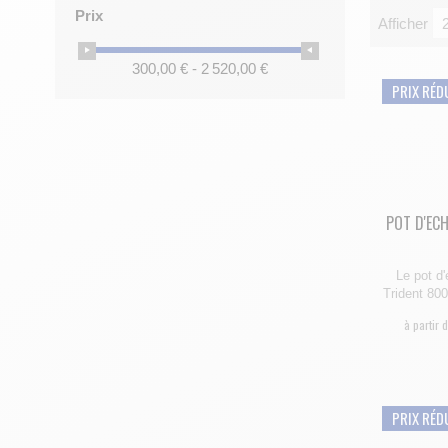
Prix
Afficher
uniques et s
300,00 € - 2 520,00 €
PRIX RÉD
POT D'EC
Le pot d
Trident 80
à partir 
PRIX RÉD