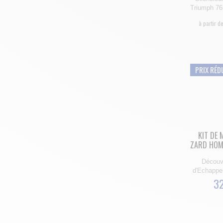
Triumph 765
à partir d
PRIX RÉD
KIT DE
ZARD HOMO
Découvr
d'Echappem
32