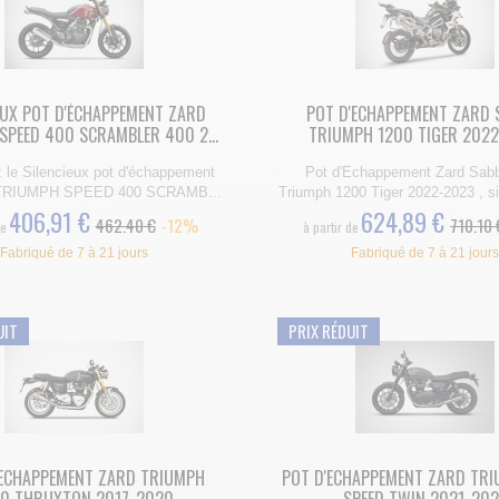
EUX POT D'ÉCHAPPEMENT ZARD
POT D'ECHAPPEMENT ZARD 
SPEED 400 SCRAMBLER 400 2...
TRIUMPH 1200 TIGER 202
 le Silencieux pot d'échappement
Pot d'Echappement Zard Sabb
 TRIUMPH SPEED 400 SCRAMB...
Triumph 1200 Tiger 2022-2023 , si
406,91 €
624,89 €
462.40 €
-12%
710.10 
de
à partir de
Fabriqué de 7 à 21 jours
Fabriqué de 7 à 21 jours
UIT
PRIX RÉDUIT
'ECHAPPEMENT ZARD TRIUMPH
POT D'ECHAPPEMENT ZARD TR