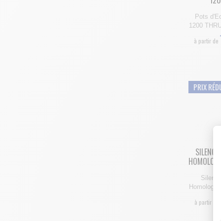
12
Pots d'
1200 THRUX
à partir de
PRIX RÉD
SILENCI
HOMOLOGU
Silenc
Homologué 
à partir de