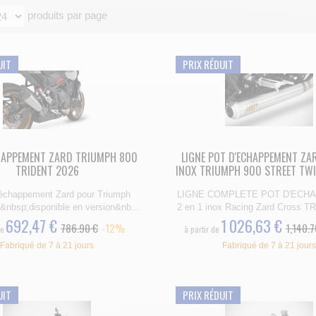
Les silencieux ZARD sont homolog
produits par page
ophistiqués.
UIT
PRIX RÉDUIT
HAPPEMENT ZARD TRIUMPH 800
LIGNE POT D'ECHAPPEMENT ZA
TRIDENT 2026
INOX TRIUMPH 900 STREET TWIN
'échappement Zard pour Triumph
LIGNE COMPLETE POT D'ECH
0&nbsp;disponible en version&nb...
2 en 1 inox Racing Zard Cross T
692,47 €
1 026,63 €
786.90 €
-12%
1,140.7
de
à partir de
Fabriqué de 7 à 21 jours
Fabriqué de 7 à 21 jours
UIT
PRIX RÉDUIT