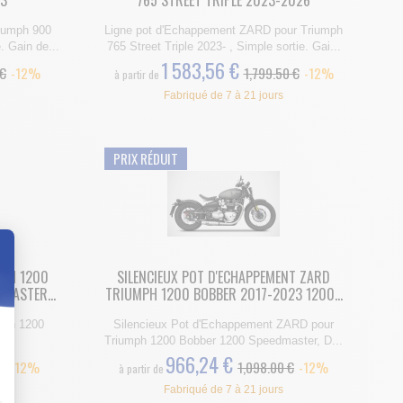
23
765 STREET TRIPLE 2023-2026
iumph 900
Ligne pot d'Echappement ZARD pour Triumph
 Gain de...
765 Street Triple 2023- , Simple sortie. Gai...
1 583,56 €
 €
-12%
1,799.50 €
-12%
à partir de
Fabriqué de 7 à 21 jours
PRIX RÉDUIT
MPH 1200
SILENCIEUX POT D'ECHAPPEMENT ZARD
MASTER...
TRIUMPH 1200 BOBBER 2017-2023 1200...
t : Personnalisez vos Options
mph 1200
Silencieux Pot d'Echappement ZARD pour
er
Triumph 1200 Bobber 1200 Speedmaster, D...
966,24 €
€
-12%
1,098.00 €
-12%
à partir de
Fabriqué de 7 à 21 jours