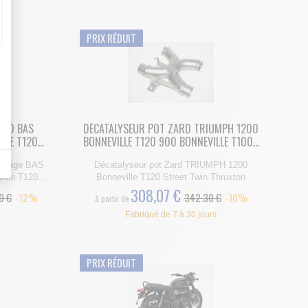
PRIX RÉDUIT
es indicateurs comme l’affluence, les produits les plus consultés, ou encore la
ARD BAS
DÉCATALYSEUR POT ZARD TRIUMPH 1200
bout de code que nous fourni Facebook nous permet de poursuivre nos échanges
LE T120...
BONNEVILLE T120 900 BONNEVILLE T100...
assage BAS
Décatalyseur pot Zard TRIUMPH 1200
lle T120...
Bonneville T120 Street Twin Thruxton
308,07 €
0 €
-12%
342.30 €
-10%
à partir de
Fabriqué de 7 à 30 jours
PRIX RÉDUIT