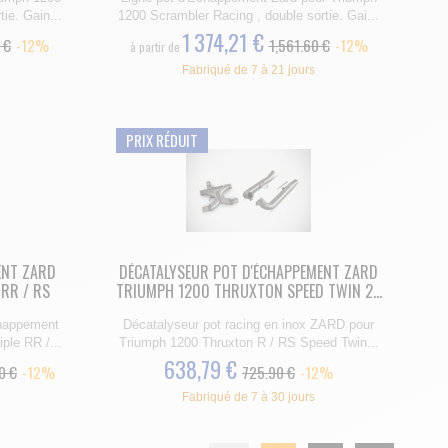
ie. Gain...
1200 Scrambler Racing , double sortie. Gai...
1 374,21 €
 €
-12%
1,561.60 €
-12%
à partir de
Fabriqué de 7 à 21 jours
PRIX RÉDUIT
ENT ZARD
DÉCATALYSEUR POT D'ÉCHAPPEMENT ZARD
 RR / RS
TRIUMPH 1200 THRUXTON SPEED TWIN 2...
chappement
Décatalyseur pot racing en inox ZARD pour
ple RR /...
Triumph 1200 Thruxton R / RS Speed Twin...
638,79 €
0 €
-12%
725.90 €
-12%
Fabriqué de 7 à 30 jours