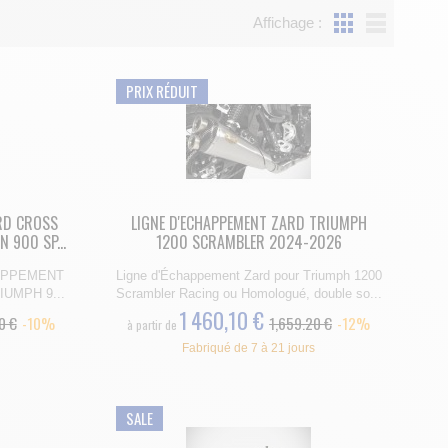
ués ou Non, mais toujours performants avec des formes
Affichage :
PRIX RÉDUIT
RD CROSS
LIGNE D'ECHAPPEMENT ZARD TRIUMPH
 900 SP...
1200 SCRAMBLER 2024-2026
APPEMENT
Ligne d'Échappement Zard pour Triumph 1200
RIUMPH 9...
Scrambler Racing ou Homologué, double so...
1 460,10 €
0 €
-10%
1,659.20 €
-12%
à partir de
Fabriqué de 7 à 21 jours
SALE