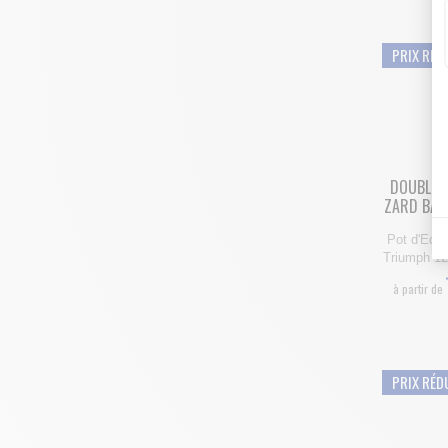
PRIX RÉD
DOUBLE S
ZARD BAS 
Pot d'Ech
Triumph 12
à partir de
PRIX RÉD