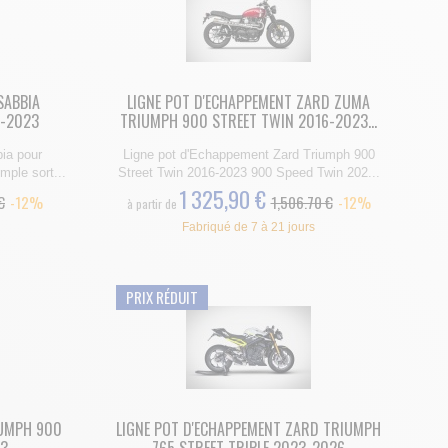
SABBIA
LIGNE POT D'ECHAPPEMENT ZARD ZUMA
2-2023
TRIUMPH 900 STREET TWIN 2016-2023...
ia pour
Ligne pot d'Echappement Zard Triumph 900
mple sort...
Street Twin 2016-2023 900 Speed Twin 202...
1 325,90 €
€
-12%
1,506.70 €
-12%
à partir de
Fabriqué de 7 à 21 jours
PRIX RÉDUIT
IUMPH 900
LIGNE POT D'ECHAPPEMENT ZARD TRIUMPH