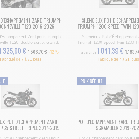
T D'ECHAPPEMENT ZARD TRIUMPH
SILENCIEUX POT D'ECHAPPEM
BONNEVILLE T120 2016-2026
TRIUMPH 1200 SPEED TWIN 120
 d'Echappement Zard pour Triumph
Silencieux Pot d'Échappement 
ille T120, double sortie. Gain d...
Triumph 1200 Speed Twin 1200 Thr
1 325,90 €
1 041,39 €
1,506.70 €
-12%
1,183.4
à partir de
Fabriqué de 7 à 21 jours
Fabriqué de 7 à 21 jours
UIT
PRIX RÉDUIT
EUX POT D'ECHAPPEMENT ZARD
POT D'ECHAPPEMENT ZARD TRI
765 STREET TRIPLE 2017-2019
SCRAMBLER 2019-202
ux Pot d'Echappement ZARD pour
Pot d'Échappement Zard pour Tr