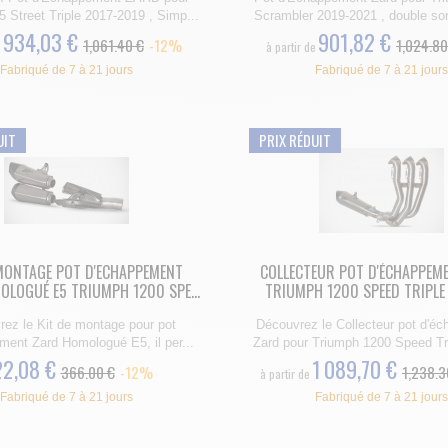
 Street Triple 2017-2019 , Simp...
Scrambler 2019-2021 , double sort
934,03 €
901,82 €
1,061.40 €
-12%
1,024.80
e
à partir de
Fabriqué de 7 à 21 jours
Fabriqué de 7 à 21 jours
UIT
PRIX RÉDUIT
 MONTAGE POT D'ECHAPPEMENT
COLLECTEUR POT D'ÉCHAPPEM
LOGUÉ E5 TRIUMPH 1200 SPE...
TRIUMPH 1200 SPEED TRIPLE
ez le Kit de montage pour pot
Découvrez le Collecteur pot d'é
ent Zard Homologué E5, il per...
Zard pour Triumph 1200 Speed Tri
2,08 €
1 089,70 €
366.00 €
-12%
1,238.3
à partir de
Fabriqué de 7 à 21 jours
Fabriqué de 7 à 21 jours