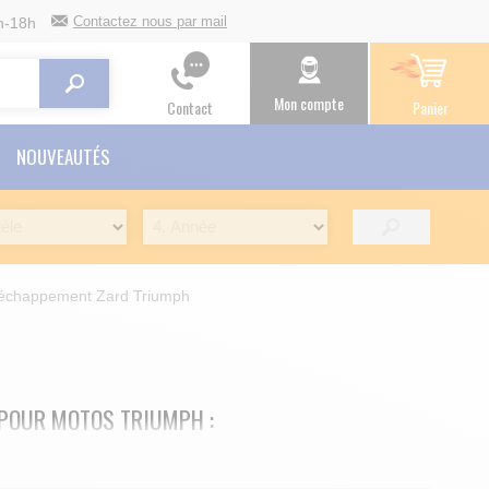
Contactez nous par mail
h-18h
Mon compte
Contact
Panier
NOUVEAUTÉS
échappement Zard Triumph
POUR MOTOS TRIUMPH :
s d'échappements ZARD pour votre moto Triumph.
nt Italien.