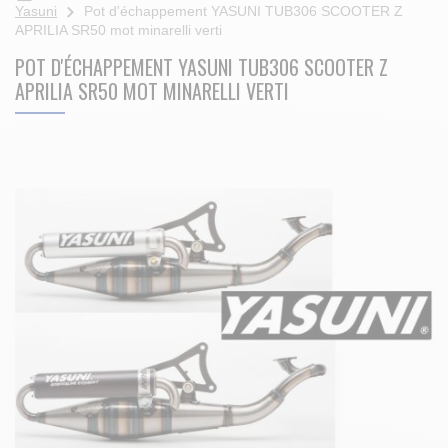
Yasuni
Pot d'échappement YASUNI TUB306 SCOOTER Z
APRILIA SR50 mot minarelli verti
POT D'ÉCHAPPEMENT YASUNI TUB306 SCOOTER Z
APRILIA SR50 MOT MINARELLI VERTI