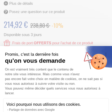
Plus de détails
Posez une question sur ce produit
214,92
€
238,80 €
-10%
Disponible sous 3 jours
Frais de port
OFFERTS
pour l’achat de ce produit
Promis, c'est la dernière fois
Finition :
qu'on vous demande
Plateforme de Gestion du Consentem
On est vraiment très content que le contenu de
notre site vous intéresse. Mais comme vous n'avez
Vérifier la compatibilité
pas encore fait votre choix en matière de cookies, on ne sait pas si
vous nous autorisez à suivre votre visite ou non.
AJOUTER AU PANIER
Vous pouvez même décider quels services vous nous autorisez à
Qté
lancer.
Voici pourquoi nous utilisons des cookies.
Axeptio consent
Envoyer par mail
Partage de données avec Google