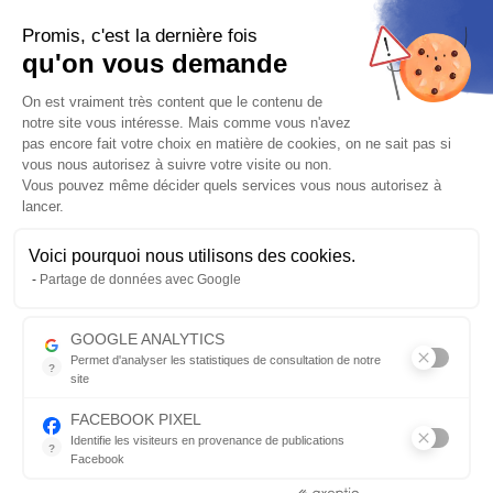
127.73
€
145.15 €
-12%
Promis, c'est la dernière fois
qu'on vous demande
Fabriqué de 7 à 30 jours
Plateforme de Gestion du Consentem
Frais de port
OFFERTS
pour l’achat de ce produit
On est vraiment très content que le contenu de
notre site vous intéresse. Mais comme vous n'avez
Vérifier la compatibilité
pas encore fait votre choix en matière de cookies, on ne sait pas si
vous nous autorisez à suivre votre visite ou non.
Vous pouvez même décider quels services vous nous autorisez à
AJOUTER AU PANIER
Qté
lancer.
Voici pourquoi nous utilisons des cookies.
Axeptio consent
Partage de données avec Google
Envoyer par mail
Description détaillée
GOOGLE ANALYTICS
Permet d'analyser les statistiques de consultation de notre
?
site
1.
2.
3.
4.
5.
6.
7.
Indispensable pour piloter notre site internet, il permet de mesure
FACEBOOK PIXEL
Marque
Cylindrée
Modèle
Année
Position
Côté
Spécif
Identifie les visiteurs en provenance de publications
?
Facebook
Parce que vous ne venez pas tous les jours sur notre site, ce pet