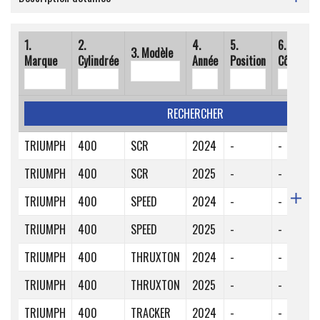
1.
2.
4.
5.
6.
7.
3. Modèle
Marque
Cylindrée
Année
Position
Côté
Sp
RECHERCHER
TRIUMPH
400
SCR
2024
-
-
-
TRIUMPH
400
SCR
2025
-
-
-
TRIUMPH
400
SPEED
2024
-
-
-
TRIUMPH
400
SPEED
2025
-
-
-
TRIUMPH
400
THRUXTON
2024
-
-
-
TRIUMPH
400
THRUXTON
2025
-
-
-
TRIUMPH
400
TRACKER
2024
-
-
-