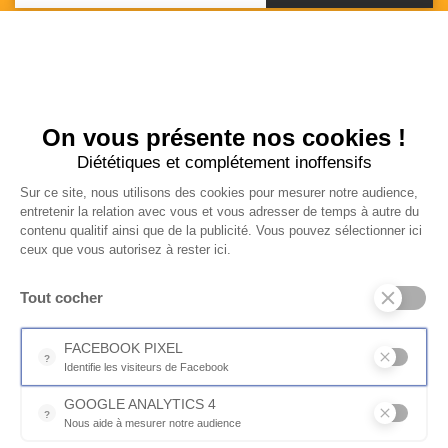
Switch to desktop version
NOS ENGAGEMENTS
On vous présente nos cookies !
Sécurité des paiements
Diététiques et complétement inoffensifs
Service clients
Livraison express
Sur ce site, nous utilisons des cookies pour mesurer notre audience,
entretenir la relation avec vous et vous adresser de temps à autre du
Conditions générales de ventes
contenu qualitif ainsi que de la publicité. Vous pouvez sélectionner ici
Droit de rétractation
ceux que vous autorisez à rester ici.
Protection des données
BESOIN D’AIDE ?
Tout cocher
Votre compte
FACEBOOK PIXEL
Service clients
?
Identifie les visiteurs de Facebook
ECHAP'MOTO
Permet de suivre les actions du visiteur sur le site web, et de voir
GOOGLE ANALYTICS 4
?
Nous aide à mesurer notre audience
Actualités
Essentiel pour la gestion du site web, il permet de mesurer des indi