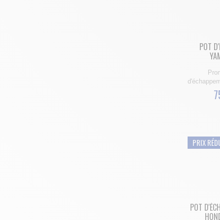
POT D
YA
Prom
d'échappem
7
PRIX RÉD
POT D'ÉC
HON