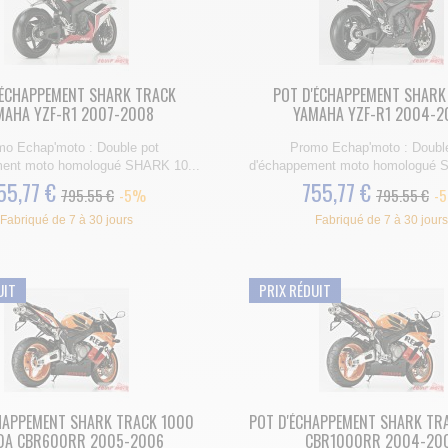
'ÉCHAPPEMENT SHARK TRACK
POT D'ÉCHAPPEMENT SHARK
MAHA YZF-R1 2007-2008
YAMAHA YZF-R1 2004-2
o Echap'moto : Double pot
Promo Echap'moto : Doubl
ent moto homologué SHARK 10...
d'échappement moto homologué S
55,77 €
755,77 €
795.55 €
-5%
795.55 €
-
Fabriqué de 7 à 30 jours
Fabriqué de 7 à 30 jours
UIT
PRIX RÉDUIT
HAPPEMENT SHARK TRACK 1000
POT D'ÉCHAPPEMENT SHARK TR
DA CBR600RR 2005-2006
CBR1000RR 2004-20