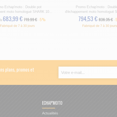
o Echap'moto : Double pot
Promo Echap'moto : Doubl
ent moto homologué SHARK 10...
d'échappement moto homologué S
683,99 €
794,53 €
719.99 €
-5%
836.35 €
-
de
Fabriqué de 7 à 30 jours
Fabriqué de 7 à 30 jours
ns plans, promos et
ECHAP'MOTO
Actualités