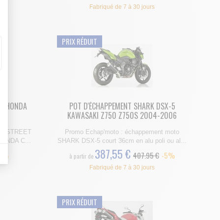
Fabriqué de 7 à 30 jours
PRIX RÉDUIT
es indicateurs comme l’affluence, les produits les plus consultés, ou encore la
GP HONDA
POT D'ÉCHAPPEMENT SHARK DSX-5
KAWASAKI Z750 Z750S 2004-2006
bout de code que nous fourni Facebook nous permet de poursuivre nos échanges
ARK STREET
Promo Echap'moto : échappement moto
HONDA C...
SHARK DSX-5 court 36cm en alu poli ou al...
387,55 €
5%
407.95 €
-5%
à partir de
Fabriqué de 7 à 30 jours
PRIX RÉDUIT