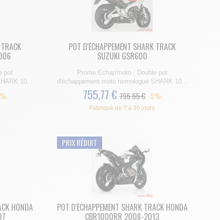
 TRACK
POT D'ÉCHAPPEMENT SHARK TRACK
006
SUZUKI GSR600
e pot
Promo Echap'moto : Double pot
HARK 10...
d'échappement moto homologué SHARK 10...
755,77 €
5%
795.55 €
-5%
Fabriqué de 7 à 30 jours
PRIX RÉDUIT
ACK HONDA
POT D'ÉCHAPPEMENT SHARK TRACK HONDA
07
CBR1000RR 2008-2013