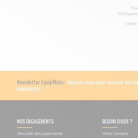
Prom
d'échappem
à partir 
Newsletter Equip'Moto :
Abonnez-vous pour recevoir nos bo
nouveautés
NOS ENGAGEMENTS
BESOIN D’AIDE ?
Sécurité des paiements
Votre compte