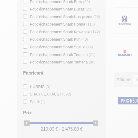
Pot d'échappement Shark Bmw
(59)
Pot d'échappement Shark Ducati
(23)
Pot d'échappement Shark Husqvarna
(26)
Pot d'échappement Shark Honda
(115)
Pot d'échappement Shark Kawasaki
(142)
Pot d'échappement Shark Ktm
(40)
Pot d'échappement Shark Suzuki
(74)
Pot d'échappement Shark Triumph
(21)
Pot d'échappement Shark Yamaha
(96)
Fabricant
Afficher
HURRIC
(3)
SHARK EXHAUST
(592)
PRIX RÉD
Spark
(1)
Prix
210,00 € - 2 475,00 €