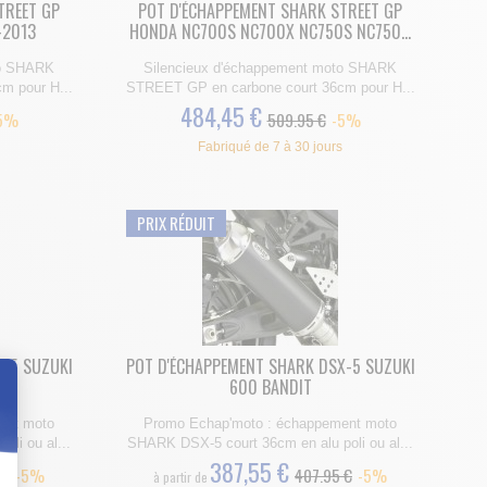
TREET GP
POT D'ÉCHAPPEMENT SHARK STREET GP
-2013
HONDA NC700S NC700X NC750S NC750...
to SHARK
Silencieux d'échappement moto SHARK
m pour H...
STREET GP en carbone court 36cm pour H...
484,45 €
5%
509.95 €
-5%
Fabriqué de 7 à 30 jours
PRIX RÉDUIT
-5 SUZUKI
POT D'ÉCHAPPEMENT SHARK DSX-5 SUZUKI
600 BANDIT
ent moto
Promo Echap'moto : échappement moto
li ou al...
SHARK DSX-5 court 36cm en alu poli ou al...
t : Personnalisez vos Options
387,55 €
 €
-5%
407.95 €
-5%
à partir de