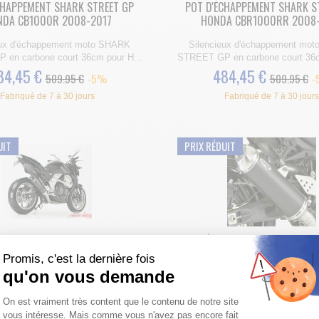
CHAPPEMENT SHARK STREET GP
POT D'ÉCHAPPEMENT SHARK S
DA CB1000R 2008-2017
HONDA CBR1000RR 2008
eux d'échappement moto SHARK
Silencieux d'échappement mo
en carbone court 36cm pour H...
STREET GP en carbone court 36c
84,45 €
484,45 €
509.95 €
-5%
509.95 €
-
Fabriqué de 7 à 30 jours
Fabriqué de 7 à 30 jours
UIT
PRIX RÉDUIT
CHAPPEMENT SHARK STREET GP
POT D'ÉCHAPPEMENT SHARK DSX
WASAKI Z750 2007-2013
1200 BANDIT
Promis, c'est la dernière fois
qu'on vous demande
eux d'échappement moto SHARK
Promo Echap'moto : échappem
en carbone court 36cm pour K...
SHARK DSX-5 court 36cm en alu po
Plateforme de Gestion du Consentemen
On est vraiment très content que le contenu de notre site
541,49 €
387,55 €
569.99 €
-5%
407.95
de
à partir de
vous intéresse. Mais comme vous n'avez pas encore fait