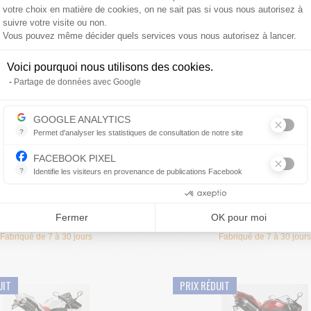
votre choix en matière de cookies, on ne sait pas si vous nous autorisez à
Fabriqué de 7 à 30 jours
Fabriqué de 7 à 30 jours
suivre votre visite ou non.
Vous pouvez même décider quels services vous nous autorisez à lancer.
UIT
PRIX RÉDUIT
Voici pourquoi nous utilisons des cookies.
Axeptio consent
Partage de données avec Google
GOOGLE ANALYTICS
?
Permet d'analyser les statistiques de consultation de notre site
Indispensable pour piloter notre site internet, il permet de mesurer d
'ÉCHAPPEMENT SHARK DSX-5
POT D'ÉCHAPPEMENT SHARK 
FACEBOOK PIXEL
AMAHA FZ1 2006-2016
CBR125R 2011-2016
?
Identifie les visiteurs en provenance de publications Facebook
Parce que vous ne venez pas tous les jours sur notre site, ce petit 
chap'moto : échappement moto
Ligne d'échappement moto SH
Consentements certifiés par
5 court 36cm en alu poli ou al...
GP en carbone court 36cm pour 
379,95 €
522,45 €
Fermer
OK pour moi
399.95 €
-5%
549.95 €
-
de
Fabriqué de 7 à 30 jours
Fabriqué de 7 à 30 jours
UIT
PRIX RÉDUIT