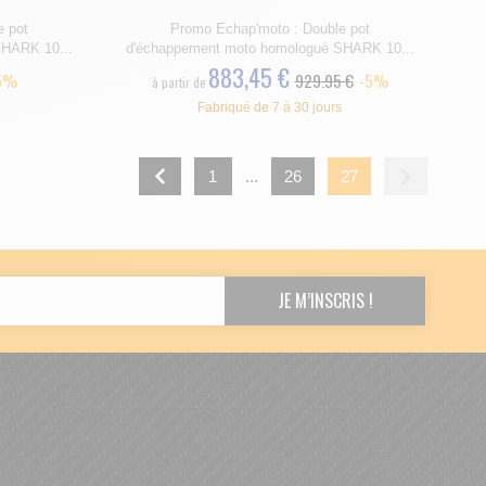
e pot
Promo Echap'moto : Double pot
HARK 10...
d'échappement moto homologué SHARK 10...
883,45 €
5%
929.95 €
-5%
à partir de
Fabriqué de 7 à 30 jours
1
...
26
27