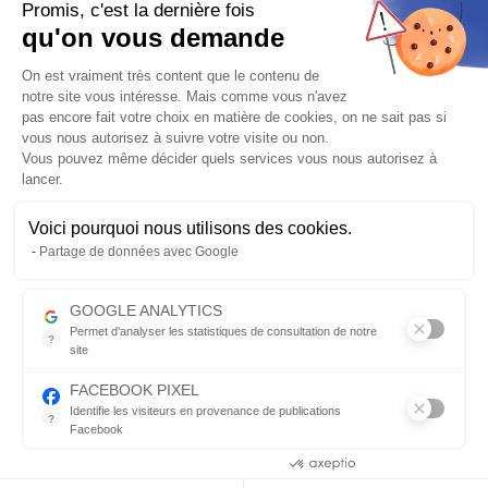
TRIUMPH DAYTONA 660, livré avec le nécessaire de
Promis, c'est la dernière fois
montage.
Silencieux racing non homologué conique fabriquée
qu'on vous demande
en acier inoxydable
AISI304 avec finition laquée noire.
Plateforme de Gestion du Consentem
On est vraiment très content que le contenu de
Plus de détails
notre site vous intéresse. Mais comme vous n'avez
pas encore fait votre choix en matière de cookies, on ne sait pas si
Posez une question sur ce produit
vous nous autorisez à suivre votre visite ou non.
1003.21
€
Vous pouvez même décider quels services vous nous autorisez à
1269.88 €
-21%
lancer.
Fabriqué de 7 à 30 jours
Voici pourquoi nous utilisons des cookies.
Axeptio consent
Partage de données avec Google
Frais de port
OFFERTS
pour l’achat de ce produit
Vérifier la compatibilité
GOOGLE ANALYTICS
Permet d'analyser les statistiques de consultation de notre
?
site
AJOUTER AU PANIER
Qté
Indispensable pour piloter notre site internet, il permet de mesure
FACEBOOK PIXEL
Identifie les visiteurs en provenance de publications
?
Facebook
Envoyer par mail
Parce que vous ne venez pas tous les jours sur notre site, ce pet
Consentements certifiés par
Description détaillée