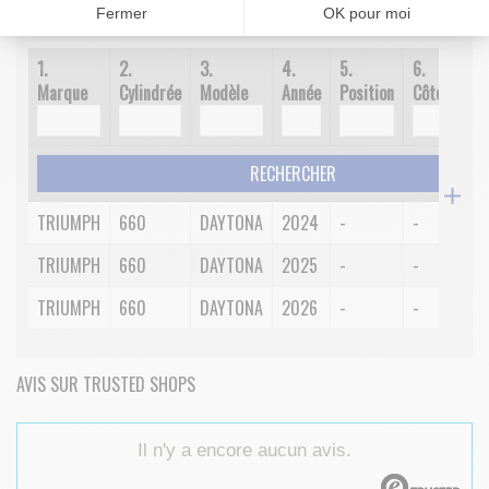
Fermer
OK pour moi
1.
2.
3.
4.
5.
6.
7.
Marque
Cylindrée
Modèle
Année
Position
Côté
Spéc
RECHERCHER
TRIUMPH
660
DAYTONA
2024
-
-
-
TRIUMPH
660
DAYTONA
2025
-
-
-
TRIUMPH
660
DAYTONA
2026
-
-
-
AVIS SUR TRUSTED SHOPS
Il n'y a encore aucun avis.