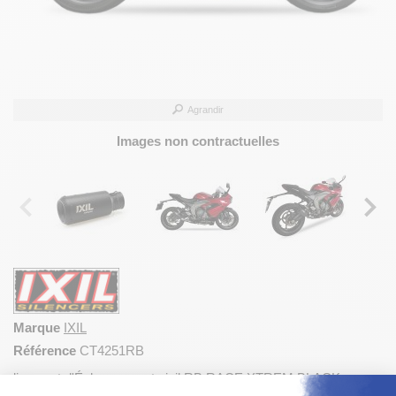
Agrandir
Images non contractuelles
Marque
IXIL
Référence
CT4251RB
ligne pot d'Échappements ixil RB RACE XTREM BLACK