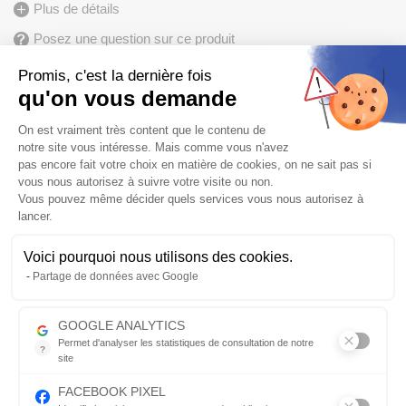
Plus de détails
Posez une question sur ce produit
678.25
€
Promis, c'est la dernière fois
713.95 €
-5%
qu'on vous demande
Plateforme de Gestion du Consentem
Fabriqué de 7 à 30 jours
On est vraiment très content que le contenu de
notre site vous intéresse. Mais comme vous n'avez
Frais de port
OFFERTS
pour l’achat de ce produit
pas encore fait votre choix en matière de cookies, on ne sait pas si
vous nous autorisez à suivre votre visite ou non.
Vérifier la compatibilité
Vous pouvez même décider quels services vous nous autorisez à
lancer.
AJOUTER AU PANIER
Qté
Voici pourquoi nous utilisons des cookies.
Axeptio consent
Partage de données avec Google
Envoyer par mail
GOOGLE ANALYTICS
Description détaillée
Permet d'analyser les statistiques de consultation de notre
?
site
Indispensable pour piloter notre site internet, il permet de mesure
FACEBOOK PIXEL
1.
2.
3.
4.
5.
6.
7.