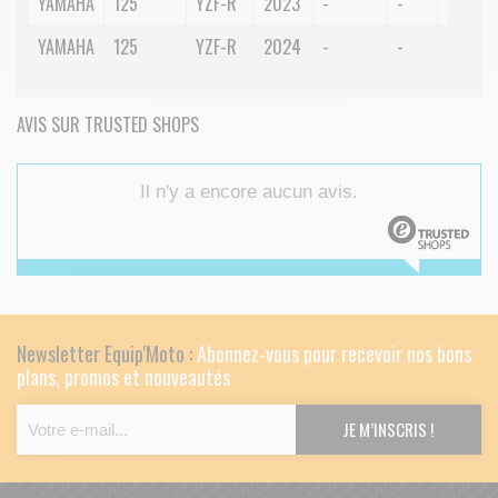
YAMAHA
125
YZF-R
2023
-
-
-
YAMAHA
125
YZF-R
2024
-
-
-
AVIS SUR TRUSTED SHOPS
Il n'y a encore aucun avis.
Newsletter Equip'Moto :
Abonnez-vous pour recevoir nos bons
plans, promos et nouveautés