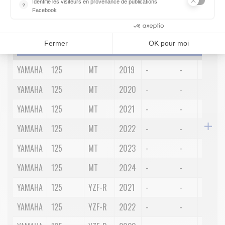
Identifie les visiteurs en provenance de publications
?
Marque
Cylindrée
Modèle
Année
Position
Côté
Spécifi
Facebook
Parce que vous ne venez pas tous les jours sur notre site, ce pet
Consentements certifiés par
Fermer
OK pour moi
RECHERCHER
YAMAHA
125
MT
2019
-
-
-
YAMAHA
125
MT
2020
-
-
-
YAMAHA
125
MT
2021
-
-
-
YAMAHA
125
MT
2022
-
-
-
YAMAHA
125
MT
2023
-
-
-
YAMAHA
125
MT
2024
-
-
-
YAMAHA
125
YZF-R
2021
-
-
-
YAMAHA
125
YZF-R
2022
-
-
-