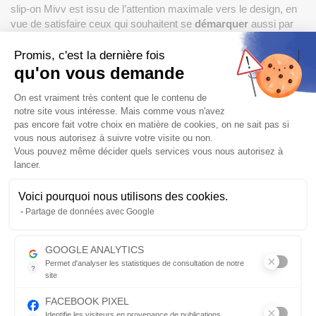
slip-on Mivv est issu de l’attention maximale vers le design, en
vue de satisfaire ceux qui souhaitent se
démarquer
aussi par
l’allure de leur moto.
Promis, c'est la dernière fois
Plus de détails
qu'on vous demande
Posez une question sur ce produit
Plateforme de Gestion du Consentem
On est vraiment très content que le contenu de
456
€
notre site vous intéresse. Mais comme vous n'avez
570.00 €
-20%
pas encore fait votre choix en matière de cookies, on ne sait pas si
vous nous autorisez à suivre votre visite ou non.
Disponible sous 3 jours
Vous pouvez même décider quels services vous nous autorisez à
lancer.
Frais de port
OFFERTS
pour l’achat de ce produit
Voici pourquoi nous utilisons des cookies.
Vérifier la compatibilité
Axeptio consent
Partage de données avec Google
AJOUTER AU PANIER
Qté
GOOGLE ANALYTICS
Permet d'analyser les statistiques de consultation de notre
?
site
Indispensable pour piloter notre site internet, il permet de mesure
Envoyer par mail
FACEBOOK PIXEL
Identifie les visiteurs en provenance de publications