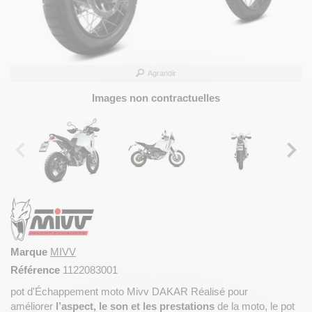
Agrandir
Images non contractuelles
Marque
MIVV
Référence
1122083001
pot d'Échappement moto Mivv DAKAR Réalisé pour
améliorer
l’aspect, le son et les prestations
de la moto, le pot