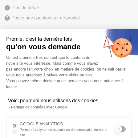
Plus de détails
Posez une question sur ce produit
390,72
€
488,40 €
-20%
Promis, c'est la dernière fois
qu'on vous demande
Disponible sous 3 jours
Plateforme de Gestion du Consentem
Frais de port
OFFERTS
pour l’achat de ce produit
On est vraiment très content que le contenu de
notre site vous intéresse. Mais comme vous n'avez
pas encore fait votre choix en matière de cookies, on ne sait pas si
Finition :
vous nous autorisez à suivre votre visite ou non.
Vous pouvez même décider quels services vous nous autorisez à
lancer.
Vérifier la compatibilité
Voici pourquoi nous utilisons des cookies.
Axeptio consent
Partage de données avec Google
AJOUTER AU PANIER
Qté
GOOGLE ANALYTICS
Permet d'analyser les statistiques de consultation de notre
?
site
Envoyer par mail