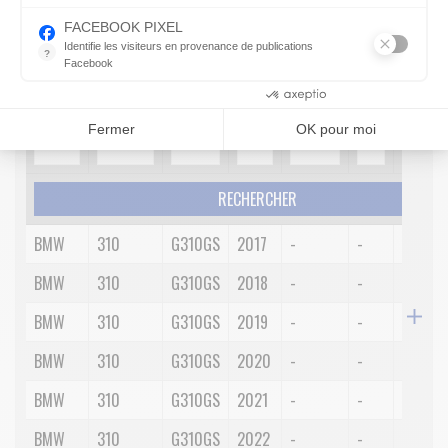
Indispensable pour piloter notre site internet, il permet de mesure
FACEBOOK PIXEL
Description détaillée
Identifie les visiteurs en provenance de publications
?
Facebook
Parce que vous ne venez pas tous les jours sur notre site, ce pet
Consentements certifiés par
1.
2.
3.
4.
5.
6.
7.
Marque
Cylindrée
Modèle
Année
Position
Côté
Spécifi
Fermer
OK pour moi
RECHERCHER
BMW
310
G310GS
2017
-
-
-
BMW
310
G310GS
2018
-
-
-
BMW
310
G310GS
2019
-
-
-
BMW
310
G310GS
2020
-
-
-
BMW
310
G310GS
2021
-
-
-
BMW
310
G310GS
2022
-
-
-