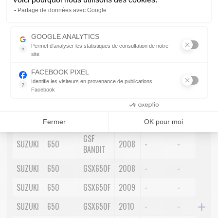
Axeptio consent
Partage de données avec Google
Envoyer par mail
Description détaillée
GOOGLE ANALYTICS
Permet d'analyser les statistiques de consultation de notre
?
site
Indispensable pour piloter notre site internet, il permet de mesure
1.
2.
3.
4.
5.
6.
7.
FACEBOOK PIXEL
Marque
Cylindrée
Modèle
Année
Position
Côté
Spécif
Identifie les visiteurs en provenance de publications
?
Facebook
Parce que vous ne venez pas tous les jours sur notre site, ce pet
Consentements certifiés par
RECHERCHER
Fermer
OK pour moi
GSF
SUZUKI
650
2008
-
-
-
BANDIT
SUZUKI
650
GSX650F
2008
-
-
-
SUZUKI
650
GSX650F
2009
-
-
-
SUZUKI
650
GSX650F
2010
-
-
-