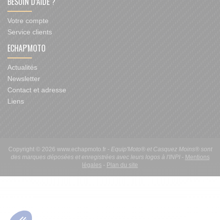
BESOIN D’AIDE ?
Votre compte
Service clients
ECHAP'MOTO
Actualités
Newsletter
Contact et adresse
Liens
Copyright © 2026 www.echapmoto.fr -
Equip'Moto® et Casquez Moins® sont
des marques déposées et enregistrées avec leurs logos à l'INPI
-
Mentions
légales
-
Plan du site