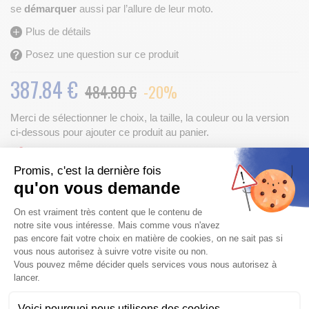
se
démarquer
aussi par l’allure de leur moto.
Plus de détails
Posez une question sur ce produit
387.84
€
484.80 €
-20%
Merci de sélectionner le choix, la taille, la couleur ou la version
ci-dessous pour ajouter ce produit au panier.
Frais de port
OFFERTS
pour l’achat de ce produit
Promis, c'est la dernière fois
qu'on vous demande
Finition :
Plateforme de Gestion du Consentem
On est vraiment très content que le contenu de
notre site vous intéresse. Mais comme vous n'avez
pas encore fait votre choix en matière de cookies, on ne sait pas si
Vérifier la compatibilité
vous nous autorisez à suivre votre visite ou non.
Vous pouvez même décider quels services vous nous autorisez à
lancer.
Qté
Voici pourquoi nous utilisons des cookies.