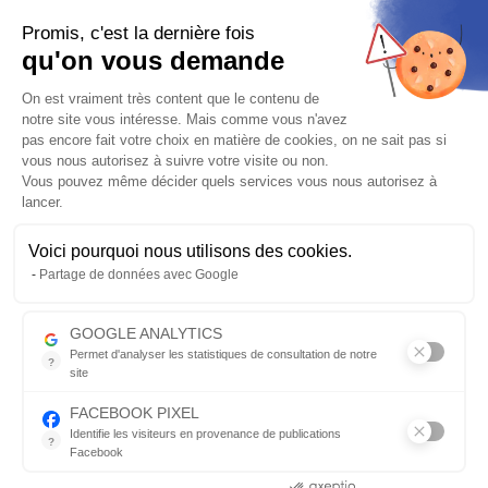
Plus de détails
Promis, c'est la dernière fois
Posez une question sur ce produit
qu'on vous demande
1220.35
€
Plateforme de Gestion du Consentem
1355.94 €
-10%
On est vraiment très content que le contenu de
notre site vous intéresse. Mais comme vous n'avez
Fabriqué de 7 à 21 jours
pas encore fait votre choix en matière de cookies, on ne sait pas si
vous nous autorisez à suivre votre visite ou non.
Frais de port
OFFERTS
pour l’achat de ce produit
Vous pouvez même décider quels services vous nous autorisez à
lancer.
Vérifier la compatibilité
Voici pourquoi nous utilisons des cookies.
Axeptio consent
AJOUTER AU PANIER
Qté
Partage de données avec Google
GOOGLE ANALYTICS
Permet d'analyser les statistiques de consultation de notre
?
Envoyer par mail
site
Indispensable pour piloter notre site internet, il permet de mesure
Description détaillée
FACEBOOK PIXEL
Identifie les visiteurs en provenance de publications
?
Facebook
1.
2.
3.
4.
5.
6.
7.
Parce que vous ne venez pas tous les jours sur notre site, ce pet
Consentements certifiés par