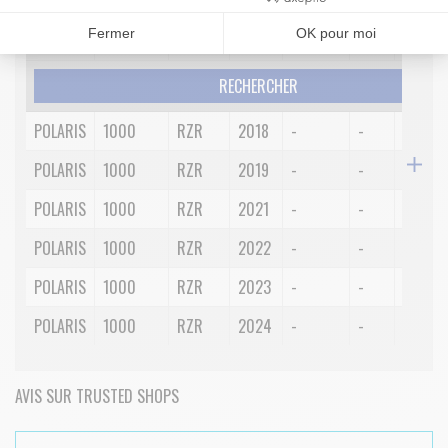
Marque
Cylindrée
Modèle
Année
Position
Côté
Spécifi
Fermer
OK pour moi
RECHERCHER
POLARIS
1000
RZR
2018
-
-
-
POLARIS
1000
RZR
2019
-
-
-
POLARIS
1000
RZR
2021
-
-
-
POLARIS
1000
RZR
2022
-
-
-
POLARIS
1000
RZR
2023
-
-
-
POLARIS
1000
RZR
2024
-
-
-
AVIS SUR TRUSTED SHOPS