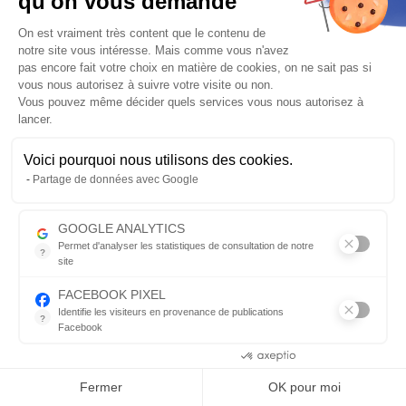
qu'on vous demande
Plus de détails
Plateforme de Gestion du Consentem
On est vraiment très content que le contenu de
Posez une question sur ce produit
notre site vous intéresse. Mais comme vous n'avez
pas encore fait votre choix en matière de cookies, on ne sait pas si
445.69
€
469.15 €
-5%
vous nous autorisez à suivre votre visite ou non.
Vous pouvez même décider quels services vous nous autorisez à
lancer.
Fabriqué de 7 à 30 jours
Frais de port
OFFERTS
pour l’achat de ce produit
Voici pourquoi nous utilisons des cookies.
Axeptio consent
Partage de données avec Google
Vérifier la compatibilité
GOOGLE ANALYTICS
AJOUTER AU PANIER
Qté
Permet d'analyser les statistiques de consultation de notre
?
site
Indispensable pour piloter notre site internet, il permet de mesure
FACEBOOK PIXEL
Envoyer par mail
Identifie les visiteurs en provenance de publications
?
Facebook
Description détaillée
Parce que vous ne venez pas tous les jours sur notre site, ce pet
Consentements certifiés par
Fermer
OK pour moi
2.
3.
4.
5.
6.
7.