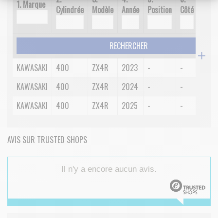
1. Marque
Cylindrée
Modèle
Année
Position
Côté
Spéci
RECHERCHER
KAWASAKI
400
ZX4R
2023
-
-
-
KAWASAKI
400
ZX4R
2024
-
-
-
KAWASAKI
400
ZX4R
2025
-
-
-
AVIS SUR TRUSTED SHOPS
Il n'y a encore aucun avis.