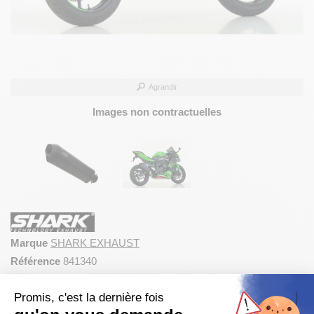
Agrandir
Images non contractuelles
Marque
SHARK EXHAUST
Référence
841340
pot d’Échappement moto SHARK DSX-10 Forme pentagonale
Promis, c'est la dernière fois
et conique noir mat pour KAWASAKI ZX-4R ZX-4RR ZX-4SE