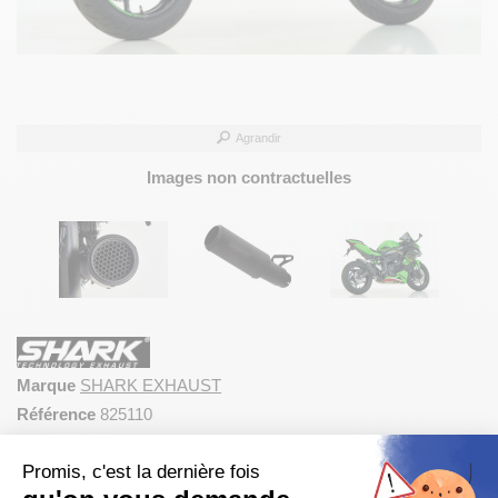
Agrandir
Images non contractuelles
Marque
SHARK EXHAUST
Référence
825110
pot d'échappement moto SHARK RCT cout homologué avec
Promis, c'est la dernière fois
raccord et db killer