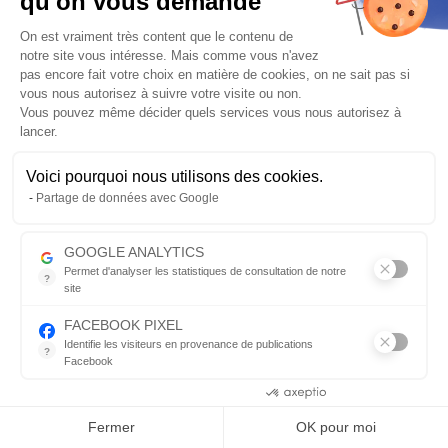
qu'on vous demande
Plus de détails
Plateforme de Gestion du Consentem
On est vraiment très content que le contenu de
Posez une question sur ce produit
notre site vous intéresse. Mais comme vous n'avez
pas encore fait votre choix en matière de cookies, on ne sait pas si
387.55
€
407.95 €
-5%
vous nous autorisez à suivre votre visite ou non.
Vous pouvez même décider quels services vous nous autorisez à
lancer.
Fabriqué de 7 à 30 jours
Frais de port
OFFERTS
pour l’achat de ce produit
Voici pourquoi nous utilisons des cookies.
Axeptio consent
Partage de données avec Google
Vérifier la compatibilité
GOOGLE ANALYTICS
AJOUTER AU PANIER
Qté
Permet d'analyser les statistiques de consultation de notre
?
site
Indispensable pour piloter notre site internet, il permet de mesure
FACEBOOK PIXEL
Envoyer par mail
Identifie les visiteurs en provenance de publications
?
Facebook
Description détaillée
Parce que vous ne venez pas tous les jours sur notre site, ce pet
Consentements certifiés par
Fermer
OK pour moi
2.
3.
4.
5.
6.
7.