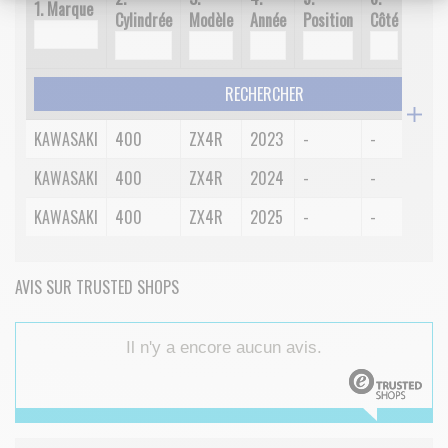
1. Marque
Cylindrée
Modèle
Année
Position
Côté
Spéci
RECHERCHER
KAWASAKI
400
ZX4R
2023
-
-
-
KAWASAKI
400
ZX4R
2024
-
-
-
KAWASAKI
400
ZX4R
2025
-
-
-
AVIS SUR TRUSTED SHOPS
Il n'y a encore aucun avis.