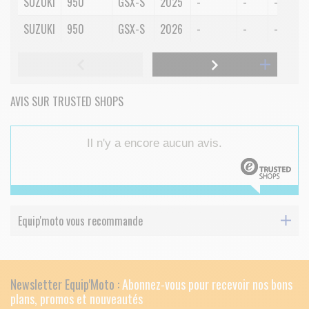
SUZUKI
950
GSX-S
2025
-
-
-
SUZUKI
950
GSX-S
2026
-
-
-
AVIS SUR TRUSTED SHOPS
Il n'y a encore aucun avis.
Equip'moto vous recommande
Newsletter Equip'Moto :
Abonnez-vous pour recevoir nos bons
plans, promos et nouveautés