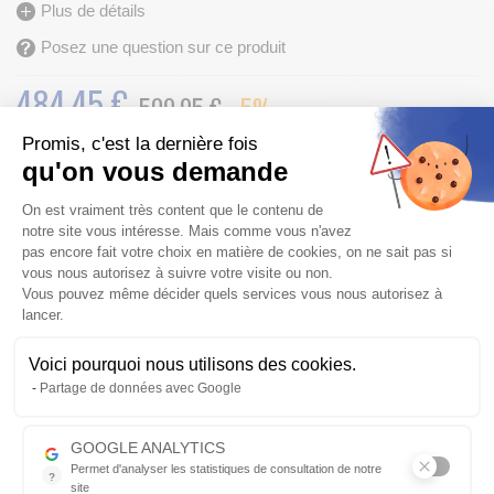
Plus de détails
Posez une question sur ce produit
484.45
€
509.95 €
-5%
Promis, c'est la dernière fois
Fabriqué de 7 à 30 jours
qu'on vous demande
Frais de port
OFFERTS
pour l’achat de ce produit
Plateforme de Gestion du Consentem
On est vraiment très content que le contenu de
Vérifier la compatibilité
notre site vous intéresse. Mais comme vous n'avez
pas encore fait votre choix en matière de cookies, on ne sait pas si
vous nous autorisez à suivre votre visite ou non.
AJOUTER AU PANIER
Qté
Vous pouvez même décider quels services vous nous autorisez à
lancer.
Voici pourquoi nous utilisons des cookies.
Envoyer par mail
Axeptio consent
Partage de données avec Google
Description détaillée
GOOGLE ANALYTICS
Permet d'analyser les statistiques de consultation de notre
?
1.
2.
3.
4.
5.
6.
7.
site