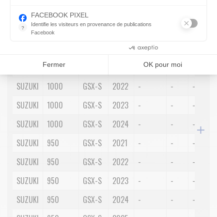
Indispensable pour piloter notre site internet, il permet de mesure
Marque
Cylindrée
Modèle
Année
Position
Côté
Spécific
FACEBOOK PIXEL
Identifie les visiteurs en provenance de publications
?
Facebook
Parce que vous ne venez pas tous les jours sur notre site, ce pet
RECHERCHER
Consentements certifiés par
Fermer
OK pour moi
SUZUKI
1000
GSX-S
2021
-
-
-
SUZUKI
1000
GSX-S
2022
-
-
-
SUZUKI
1000
GSX-S
2023
-
-
-
SUZUKI
1000
GSX-S
2024
-
-
-
SUZUKI
950
GSX-S
2021
-
-
-
SUZUKI
950
GSX-S
2022
-
-
-
SUZUKI
950
GSX-S
2023
-
-
-
SUZUKI
950
GSX-S
2024
-
-
-